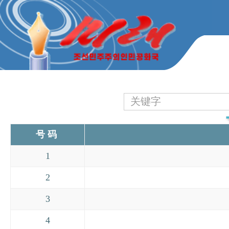
号码
1
2
3
4