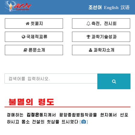
조선어
English
汉语
첫페지
축전, 전시회
국제적교류
과학기술성과
론문소개
과학자소개
경애하는
김정은
동지
께서 평양종합병원착공을 현지에서 선포
하시고 몸소 건설의 첫삽을 뜨시였다
[
]